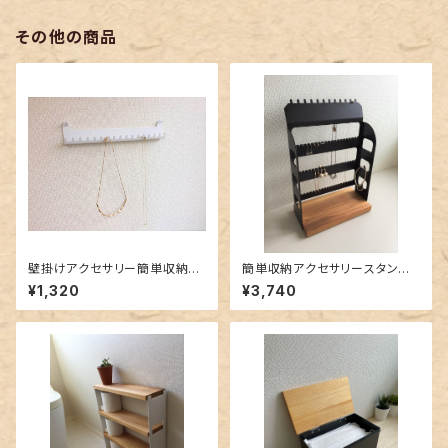
その他の商品
壁掛けアクセサリー簡単収納
簡単収納アクセサリースタン
Ｂ－type（ネックレス用）ホワイ
ド ～black Condominium
¥1,320
¥3,740
ト
～