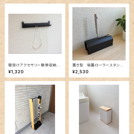
壁掛けアクセサリー簡単収納
置き型 粘着ローラースタン
Ｂ－type（ネックレス用）ブラッ
ド ブラック
¥1,320
¥2,530
ク